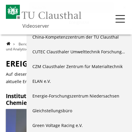
Berichte & Dokus
Menu
Ereignisse
Videoserver
Über die TU
Ereignisse
China-Kompetenzzentrum der TU Clausthal
>
Berichte & Dokus
>
Ereignisse
> Institut für Anorganische
und Analytische Chemie
Lehre
Dokumentationen
CUTEC Clausthaler Umwelttechnik Forschungszentrum
EREIGNISSE
Forschung
Externe Projekte
CZM Clausthaler Zentrum für Materialtechnik
Auf dieser Seite finden Sie kurze Nachrichtenbeiträge über
Events & Vorträge
Schülerprojekte
ELAN e.V.
aktuelle Ereignisse an der TU Clausthal.
Institut für Anorganische und Analytische
Berichte & Dokus
Jugend forscht
Energie-Forschungszentrum Niedersachsen
Chemie
Index
Weiteres Angebot
Gleichstellungsbüro
Green Voltage Racing e.V.