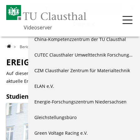
Berichte & Dokus
Menu
Ereignisse
Videoserver
Über die TU
Ereignisse
China-Kompetenzzentrum der TU Clausthal
>
Berichte & Dokus
>
Ereignisse
> Studienzentrum
Lehre
Dokumentationen
CUTEC Clausthaler Umwelttechnik Forschungszentrum
EREIGNISSE
Forschung
Externe Projekte
CZM Clausthaler Zentrum für Materialtechnik
Auf dieser Seite finden Sie kurze Nachrichtenbeiträge über
aktuelle Ereignisse an der TU Clausthal.
Events & Vorträge
Schülerprojekte
ELAN e.V.
Studienzentrum
Berichte & Dokus
Jugend forscht
Energie-Forschungszentrum Niedersachsen
Index
Weiteres Angebot
Gleichstellungsbüro
Green Voltage Racing e.V.