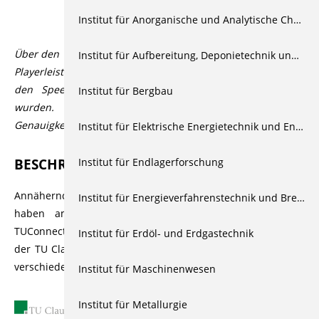
Beschreibung
Institut für Anorganische und Analytische Chemie
Über den Videoplayer lassen sich über den CC Button in der
Institut für Aufbereitung, Deponietechnik und Geomechanik
Playerleiste Untertitel aktivieren, die automatisiert durch
den Speech-to-Text Dienst Open AI Whisper generiert
Institut für Bergbau
wurden. Der Dienst bietet üblicherweise eine hohe
Genauigkeit bzw. Korrektheit, die aber variieren kann.
Institut für Elektrische Energietechnik und Energiesysteme
BESCHREIBUNG
Institut für Endlagerforschung
Annähernd 200 Schülerinnen und Schüler aus der Region
Institut für Energieverfahrenstechnik und Brennstofftechnik
haben am neu konzipierten Hochschulinformationstag
TUConnect teilgenommen. Begrüßt vor dem Hauptgebäude
Institut für Erdöl- und Erdgastechnik
der TU Clausthal strömten die Teilnehmenden zunächst zu
verschiedenen Initialvorträgen in die Hörsäle.
Institut für Maschinenwesen
Institut für Metallurgie
31.01.2024