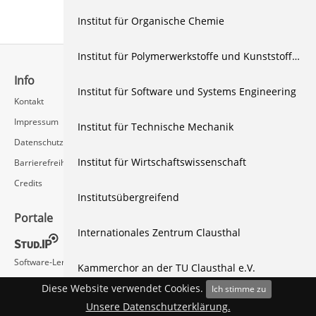
Institut für Organische Chemie
Institut für Polymerwerkstoffe und Kunststofftechnik
Info
Schnellzugriff
Institut für Software und Systems Engineering
Kontakt
Rechenzentrum / Multimedia
Impressum
Videoserver FAQ
Institut für Technische Mechanik
Datenschutz
Institut für Wirtschaftswissenschaft
Barrierefreiheit
Credits
Institutsübergreifend
Portale
Social Media
Internationales Zentrum Clausthal
Software-Lernvideos
Kammerchor an der TU Clausthal e.V.
Diese Website verwendet Cookies.
Ich stimme zu
mmenu-js
by (c) Fred Heusschen,
CC BY-NC 4.0 license
Kontaktstelle Schule & Universität
Unsere Datenschutzerklärung.