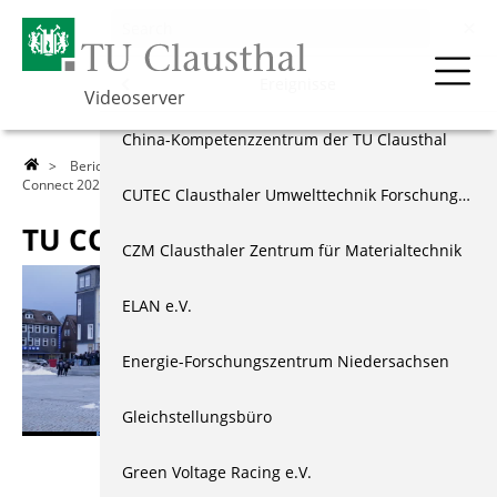
Berichte & Dokus
Menu
Ereignisse
Videoserver
Über die TU
Ereignisse
China-Kompetenzzentrum der TU Clausthal
>
Berichte & Dokus
>
Ereignisse
>
Studienzentrum
> TU
Connect 2024
Lehre
Dokumentationen
CUTEC Clausthaler Umwelttechnik Forschungszentrum
TU CONNECT 2024
Forschung
Externe Projekte
CZM Clausthaler Zentrum für Materialtechnik
Events & Vorträge
Schülerprojekte
ELAN e.V.
Berichte & Dokus
Jugend forscht
Energie-Forschungszentrum Niedersachsen
Index
Weiteres Angebot
Gleichstellungsbüro
Green Voltage Racing e.V.