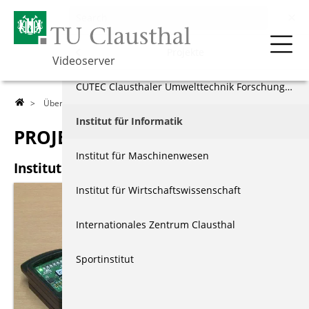
Über die TU
Menu
Projekte
Videoserver
Über die TU
Studiengänge
CUTEC Clausthaler Umwelttechnik Forschungszentrum
>
Über die TU
>
Projekte
> Institut für Informatik
Lehre
Ausbildungsberufe
Institut für Informatik
PROJEKTE
Forschung
Willkommen in Clausthal
Institut für Maschinenwesen
Institut für Informatik
Events & Vorträge
Die TU Clausthal
Institut für Wirtschaftswissenschaft
Berichte & Dokus
Einrichtungen
Internationales Zentrum Clausthal
Index
Studierende
Sportinstitut
Projekte