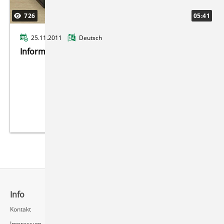
Alumni
726
05:41
25.11.2011
Deutsch
Bildspaziergang
Informatik auf Probe
Info
Schnellzugriff
Kontakt
Rechenzentrum / Multimedia
Impressum
Videoserver FAQ