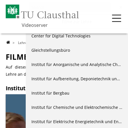
Menu
Lehre
Filme zur Lehre
Videoserver
Über die TU
Vorlesungsaufzeichnungen
Center for Digital Technologies
>
Lehre
>
Filme zur Lehre
> Institute of Geo-Engineering
Lehre
Filme zur Lehre
Gleichstellungsbüro
FILME ZUR LEHRE
Forschung
Vorlesungsaufzeichnungen Archiv
Institut für Anorganische und Analytische Chemie
Auf dieser Seite finden Sie Filme zur Unterstützung der
Lehre an der TU Clausthal.
Events & Vorträge
Institut für Aufbereitung, Deponietechnik und Geomechanik
Institute of Geo-Engineering
Berichte & Dokus
Institut für Bergbau
Index
Institut für Chemische und Elektrochemische Verfahrenstechnik
Institut für Elektrische Energietechnik und Energiesysteme