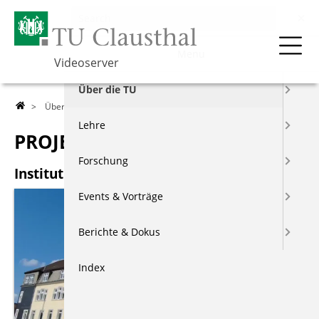
Menu
Videoserver
Über die TU
>
Über die TU
>
Projekte
> Institut für Maschinenwesen
Lehre
PROJEKTE
Forschung
Institut für Maschinenwesen
Events & Vorträge
Berichte & Dokus
Index