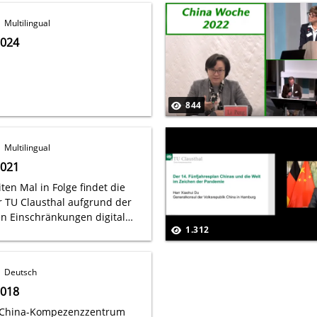
Multilingual
2024
844
Multilingual
2021
ten Mal in Folge findet die
 TU Clausthal aufgrund der
n Einschränkungen digital
1.312
Deutsch
2018
r China-Kompezenzzentrum