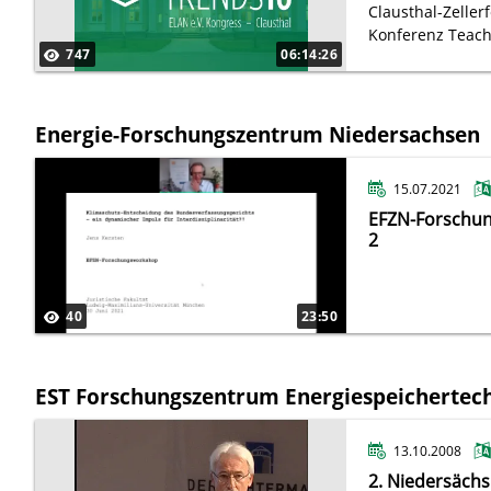
Clausthal-Zeller
Konferenz Teach
747
06:14:26
Energie-Forschungszentrum Niedersachsen
15.07.2021
EFZN-Forschun
2
40
23:50
EST Forschungszentrum Energiespeichertec
13.10.2008
2. Niedersächs