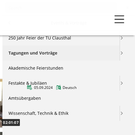
Menu
Events & Vorträge
250 Jahr Feier der TU Clausthal
Tagungen und Vorträge
Akademische Feierstunden
äge
Festakte & Jubiläen
05.09.2024
Deutsch
Podiumsdiskussion
us
Amtsübergaben
Zum schwierigen Umgang mit historischen
Gebäuden: Ballast oder Chance für Zellerfeld
Wissenschaft, Technik & Ethik
und den Harz?
02:01:07