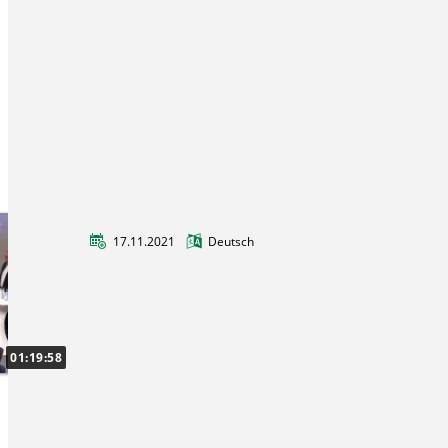
17.11.2021
Deutsch
Eröffnung Center for Digital GreenTech
Das neue Center for Digital GreenTech des
August-Wilhelm Scheer Instituts wird ab
sofort an den Herausforderungen einer
01:19:58
digitalen Kreislaufwirtschaft arbeiten.