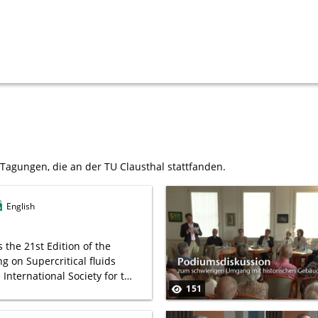
Über die TU
Lehre
Forschung
Tagungen, die an der TU Clausthal stattfanden.
Events & Vortr
English
Berichte & Dok
 the 21st Edition of the
 on Supercritical fluids
Index
 International Society for the
151
upercritical Fluids (ISASF).