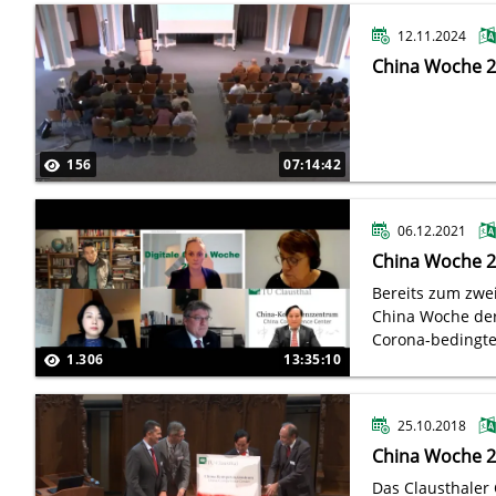
12.11.2024
China Woche 
156
07:14:42
06.12.2021
China Woche 
Bereits zum zwei
China Woche der
Corona-bedingte
1.306
13:35:10
statt.
25.10.2018
China Woche 
Das Clausthale