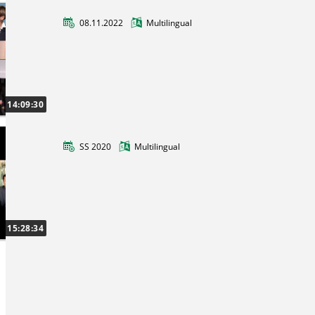
08.11.2022
Multilingual
China Woche 2022
Die vom China-Kompetenzzentrum
ausgerichtete China Woche der TU Clausthal
hat in diesem Jahr ihr fünftes Jubiläum
14:09:30
gefeiert.
SS 2020
Multilingual
China Woche 2020
15:28:34