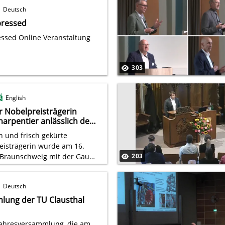
Deutsch
ressed
ssed Online Veranstaltung
303
English
r Nobelpreisträgerin
arpentier anlässlich der
 Carl Friedrich Gauß-
n und frisch gekürte
isträgerin wurde am 16.
 Braunschweig mit der Gauß-
203
aunschweigischen
en Gesellschaft geehrt.
Deutsch
lung der TU Clausthal
 Jahresversammlung, die am