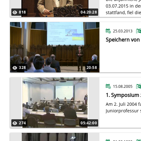
03.07.2015 in de
818
04:20:28
stattfand, fiel 
Geburtstag der 
25.03.2013
Speichern von
328
20:58
15.08.2005
1. Symposium 
Am 2. Juli 2004
Juniorprofessur s
274
05:42:00