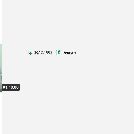
03.12.1993
Deutsch
CUTEC Institut Neubau – Richtfest
Am 03. Dezember 1993 fand die Feier des
Richtfestes des CUTEC Institut Rohbaus statt.
01:10:00