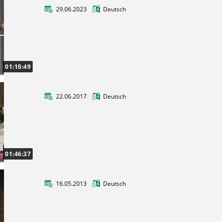
29.06.2023
Deutsch
Studi-Science Day
Am 05.07.2023 fand der Studi-Science Day an
der TU CLausthal statt.
01:10:49
22.06.2017
Deutsch
Jahresversammlung der TU Clausthal
2017
Tag der Lehre und Forschung - Die
diesjährige Jahresversammlung der TU
01:46:37
Clausthal
16.05.2013
Deutsch
Wurzeln der TU Clausthal