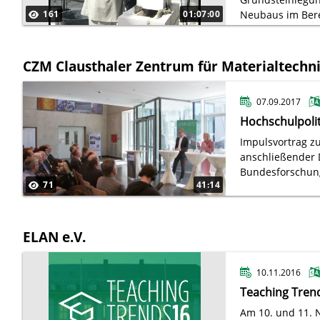
161
01:07:00
Neubaus im Bere
Forschungshallen
CZM Clausthaler Zentrum für Materialtechn
07.09.2017
Hochschulpolit
Impulsvortrag zu
anschließender 
Bundesforschun
71
41:14
im Clausthaler Z
ELAN e.V.
10.11.2016
Teaching Tren
Am 10. und 11. 