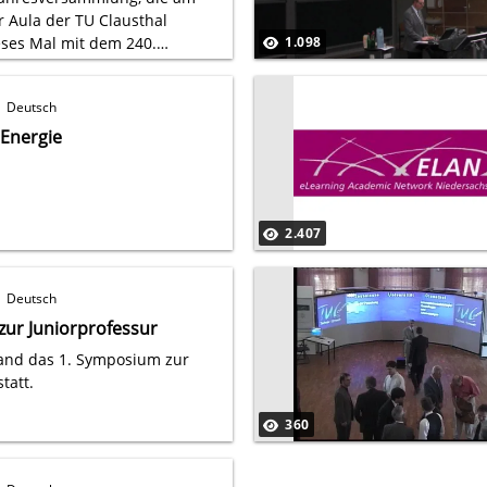
r Aula der TU Clausthal
dieses Mal mit dem 240.
1.098
TU Clausthal zusammen.
Deutsch
 Energie
2.407
Deutsch
zur Juniorprofessur
 fand das 1. Symposium zur
tatt.
360