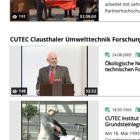
arbeitet mit ze
Partnerhochsch
191
02:58:00
bereits eine Su
University und e
Beihang Universi
CUTEC Clausthaler Umwelttechnik Forschu
24.08.2005
Ökologische N
technischen Fo
188
52:32
18.05.1993
CUTEC Institu
Grundsteinleg
Am 18. Mai 1993 
Grundsteinlegun