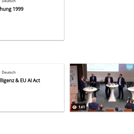
Deutsch
chung 1999
Deutsch
lligenz & EU AI Act
141