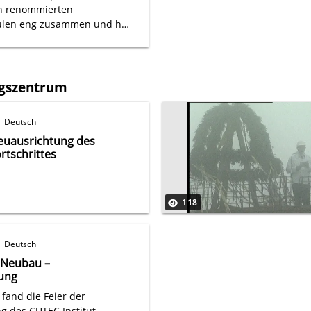
hn renommierten
ulen eng zusammen und hat
mmer-School mit der Sichuan
ine Winter-School mit
ty organisiert.
ngszentrum
Deutsch
euausrichtung des
rtschrittes
118
Deutsch
t Neubau –
ung
fand die Feier der
g des CUTEC Institut