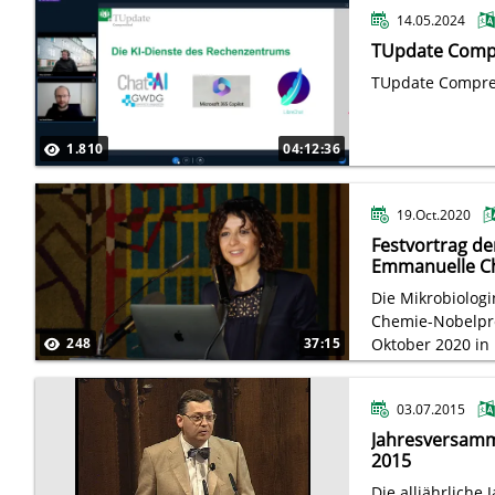
14.05.2024
TUpdate Comp
TUpdate Compre
1.810
04:12:36
19.Oct.2020
Festvortrag de
Emmanuelle Ch
Verleihung der
Die Mikrobiologi
Medaille
Chemie-Nobelpre
248
37:15
Oktober 2020 in
Medaille der Br
Wissenschaftlich
03.07.2015
Jahresversamm
2015
Die alljährliche