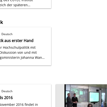
ich der späteren
 statt.
ik
Deutsch
ik aus erster Hand
r Hochschulpolitik mit
Diskussion von und mit
gsministerin Johanna Wanka
entrum für Materialtechnik.
Deutsch
ds 2016
November 2016 findet in