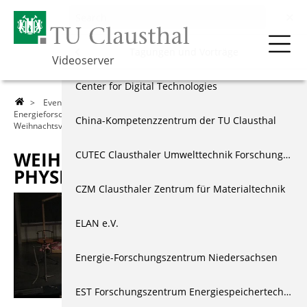
Events & Vorträge
Menu
Tagungen und Vorträge
Videoserver
Über die TU
250 Jahr Feier der TU Clausthal
Center for Digital Technologies
>
Events & Vorträge
>
Tagungen und Vorträge
>
Institut für
Energieforschung und Physikalische Technologien
>
Lehre
Tagungen und Vorträge
China-Kompetenzzentrum der TU Clausthal
Weihnachtsvorlesung der Physiker 2024
Forschung
Akademische Feierstunden
CUTEC Clausthaler Umwelttechnik Forschungszentrum
WEIHNACHTSVORLESUNG DER
PHYSIKER 2024
Events & Vorträge
Festakte & Jubiläen
CZM Clausthaler Zentrum für Materialtechnik
Berichte & Dokus
Amtsübergaben
ELAN e.V.
Index
Wissenschaft, Technik & Ethik
Energie-Forschungszentrum Niedersachsen
EST Forschungszentrum Energiespeichertechnologien