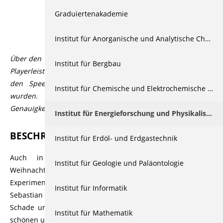
Graduiertenakademie
Beschreibung
Institut für Anorganische und Analytische Chemie
Über den Videoplayer lassen sich über den CC Button in der
Institut für Bergbau
Playerleiste Untertitel aktivieren, die automatisiert durch
den Speech-to-Text Dienst Open AI Whisper generiert
Institut für Chemische und Elektrochemische Verfahrenstechnik
wurden. Der Dienst bietet üblicherweise eine hohe
Genauigkeit bzw. Korrektheit, die aber variieren kann.
Institut für Energieforschung und Physikalische Technologien
BESCHREIBUNG
Institut für Erdöl- und Erdgastechnik
Auch in diesem Jahr wurden im Rahmen der
Institut für Geologie und Paläontologie
Weihnachtsvorlesung der Physiker wieder zahlreiche
Experimente vorgeführt. Ludmila Eisner, Martin Buchholz,
Institut für Informatik
Sebastian Maier, Jan Magnus, Christine Trantow, Wolfgang
Schade und Ulrike Willer sorgten am 19.12.2024 für einen
Institut für Mathematik
schönen und lehrreichen Ausklang vor den Feiertagen.