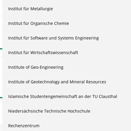
📋
Institut für Metallurgie
Für das Einbetten von Videos auf Typo3 Seiten der TU Clausthal
Institut für Organische Chemie
kann der Embed Code nicht verwendet werden. Nutzen Sie
stattdessen das für diesen Zweck innerhalb des Backends von
Institut für Software und Systems Engineering
Typo3 bereitgestellte
Plugin
.
Institut für Wirtschaftswissenschaft
Institute of Geo-Engineering
Hinweise / Weitere Informationen
FAQ zum Videoserver
Institute of Geotechnology and Mineral Resources
Islamische Studentengemeinschaft an der TU Clausthal
Niedersächsische Technische Hochschule
Rechenzentrum