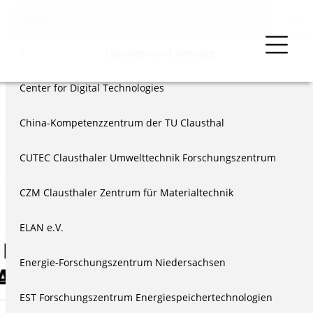
Events & Vorträge
Menu
Tagungen und Vorträge
der TU Clausthal
Center for Digital Technologies
Vorträge
China-Kompetenzzentrum der TU Clausthal
eierstunden
CUTEC Clausthaler Umwelttechnik Forschungszentrum
äge
läen
CZM Clausthaler Zentrum für Materialtechnik
us
n
ELAN e.V.
echnik & Ethik
Energie-Forschungszentrum Niedersachsen
EST Forschungszentrum Energiespeichertechnologien