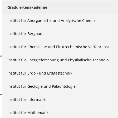
Kurzinformationen
Graduiertenakademie
Deutsch
Institut für Anorganische und Analytische Chemie
01:53:29
16.02.2022
Institut für Bergbau
128
Institut für Chemische und Elektrochemische Verfahrenstechnik
All Rights Reserved
Institut für Energieforschung und Physikalische Technologien
Mitwirkende
Institut für Erdöl- und Erdgastechnik
Aufnahme
Jeremias Hübner
Institut für Geologie und Paläontologie
Institut für Informatik
Embed Code
Institut für Mathematik