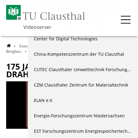
Events & Vorträge
Menu
Tagungen und Vorträge
Videoserver
Über die TU
250 Jahr Feier der TU Clausthal
Center for Digital Technologies
>
Events & Vorträge
>
Tagungen und Vorträge
>
Institut für
Bergbau
> 175 Jahre Erfindung des Drahtseils
Lehre
Tagungen und Vorträge
China-Kompetenzzentrum der TU Clausthal
175 JAHRE ERFINDUNG DES
Forschung
Akademische Feierstunden
CUTEC Clausthaler Umwelttechnik Forschungszentrum
DRAHTSEILS
Events & Vorträge
Festakte & Jubiläen
CZM Clausthaler Zentrum für Materialtechnik
Berichte & Dokus
Amtsübergaben
ELAN e.V.
Index
Wissenschaft, Technik & Ethik
Energie-Forschungszentrum Niedersachsen
EST Forschungszentrum Energiespeichertechnologien