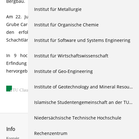
Bergbau.
Institut für Metallurgie
Am 22. Juli 1834 meldeten die Verantwortlichen aus der
Grube Caroline stolz
Institut für Organische Chemie
den erfolgreichen Betrieb eines erstmalig in ganzer
Schachtlänge eingehängten Drahtseils.
Institut für Software und Systems Engineering
In 9 hochkarätigen Fachvorträgen wird an die größte
Institut für Wirtschaftswissenschaft
Erfindung erinnert, die Menschen des Harzer Bergbaus je
hervorgebracht haben.
Institute of Geo-Engineering
Institute of Geotechnology and Mineral Resources
22.10.2009
Islamische Studentengemeinschaft an der TU Clausthal
Niedersächsische Technische Hochschule
Info
Schnellzugriff
Rechenzentrum
Kontakt
Rechenzentrum / Multimedia