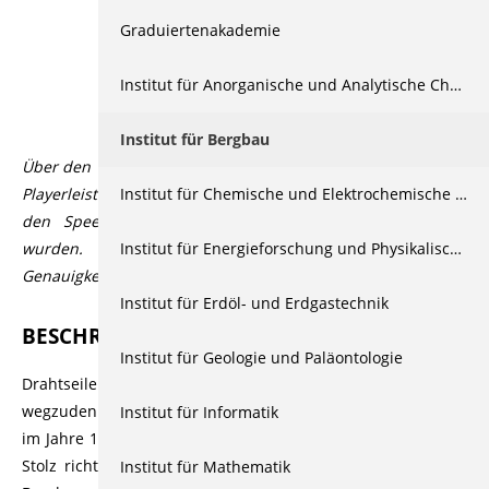
Graduiertenakademie
Beschreibung
Institut für Anorganische und Analytische Chemie
Table of Contents
Institut für Bergbau
Über den Videoplayer lassen sich über den CC Button in der
Institut für Chemische und Elektrochemische Verfahrenstechnik
Playerleiste Untertitel aktivieren, die automatisiert durch
den Speech-to-Text Dienst Open AI Whisper generiert
Institut für Energieforschung und Physikalische Technologien
wurden. Der Dienst bietet üblicherweise eine hohe
Genauigkeit bzw. Korrektheit, die aber variieren kann.
Institut für Erdöl- und Erdgastechnik
BESCHREIBUNG
Institut für Geologie und Paläontologie
Drahtseile sind aus dem heutigen Alltag nicht mehr
wegzudenken. Diesen Erfolg hätte sich Oberbergrat Albert
Institut für Informatik
im Jahre 1834 wohl kaum träumen lassen. Sein berechtigter
Stolz richtete sich nur auf die Lösung eines Problems im
Institut für Mathematik