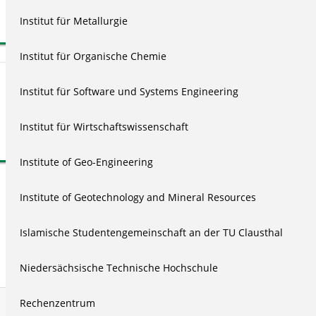
stattdessen das für diesen Zweck innerhalb des Backends von
Typo3 bereitgestellte
Plugin
.
Institut für Metallurgie
Institut für Organische Chemie
Hinweise / Weitere Informationen
Institut für Software und Systems Engineering
FAQ zum Videoserver
Institut für Wirtschaftswissenschaft
Institute of Geo-Engineering
Institute of Geotechnology and Mineral Resources
Islamische Studentengemeinschaft an der TU Clausthal
Niedersächsische Technische Hochschule
Rechenzentrum