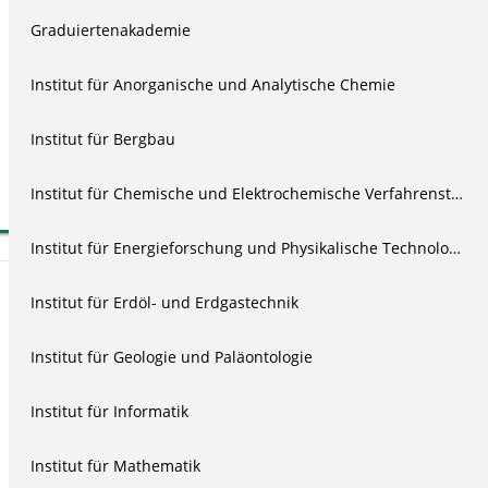
Kurzinformationen
Graduiertenakademie
Deutsch
Institut für Anorganische und Analytische Chemie
02:15:51
05.07.2018
Institut für Bergbau
455
Institut für Chemische und Elektrochemische Verfahrenstechnik
All Rights Reserved
Institut für Energieforschung und Physikalische Technologien
Embed Code
Institut für Erdöl- und Erdgastechnik
Institut für Geologie und Paläontologie
📋
Institut für Informatik
Für das Einbetten von Videos auf Typo3 Seiten der TU Clausthal
Institut für Mathematik
kann der Embed Code nicht verwendet werden. Nutzen Sie