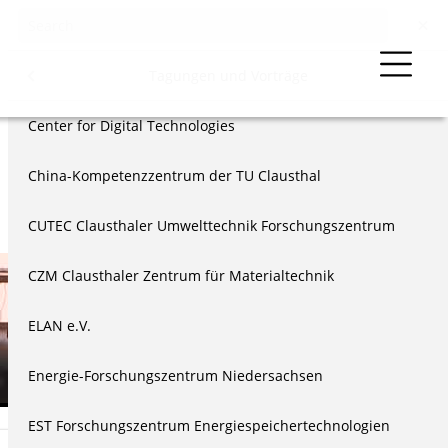
Events & Vorträge
Menu
Tagungen und Vorträge
der TU Clausthal
Center for Digital Technologies
Vorträge
China-Kompetenzzentrum der TU Clausthal
eierstunden
CUTEC Clausthaler Umwelttechnik Forschungszentrum
äge
läen
CZM Clausthaler Zentrum für Materialtechnik
us
n
ELAN e.V.
echnik & Ethik
Energie-Forschungszentrum Niedersachsen
EST Forschungszentrum Energiespeichertechnologien