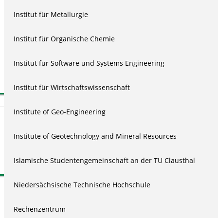
Institut für Metallurgie
📋
Institut für Organische Chemie
Für das Einbetten von Videos auf Typo3 Seiten der TU Clausthal
kann der Embed Code nicht verwendet werden. Nutzen Sie
Institut für Software und Systems Engineering
stattdessen das für diesen Zweck innerhalb des Backends von
Typo3 bereitgestellte
Plugin
.
Institut für Wirtschaftswissenschaft
Institute of Geo-Engineering
Hinweise / Weitere Informationen
Institute of Geotechnology and Mineral Resources
FAQ zum Videoserver
Islamische Studentengemeinschaft an der TU Clausthal
Niedersächsische Technische Hochschule
Rechenzentrum