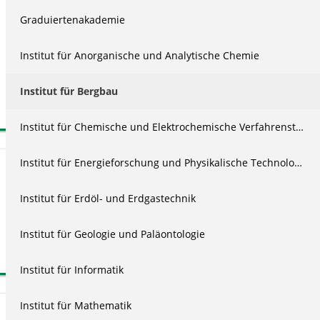
Graduiertenakademie
Deutsch
02:24
Institut für Anorganische und Analytische Chemie
07.11.2025
574
Institut für Bergbau
All Rights Reserved
Institut für Chemische und Elektrochemische Verfahrenstechnik
Institut für Energieforschung und Physikalische Technologien
Mitwirkende
Institut für Erdöl- und Erdgastechnik
Produktion
Mika Wilken
Marvin Zägel
Institut für Geologie und Paläontologie
Assistenz
Adriana Ilina
Institut für Informatik
Institut für Mathematik
Embed Code