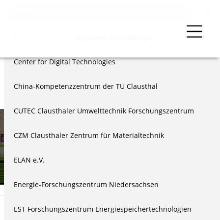
Events & Vorträge
Menu
Tagungen und Vorträge
der TU Clausthal
Center for Digital Technologies
Vorträge
China-Kompetenzzentrum der TU Clausthal
eierstunden
CUTEC Clausthaler Umwelttechnik Forschungszentrum
äge
läen
CZM Clausthaler Zentrum für Materialtechnik
us
n
ELAN e.V.
echnik & Ethik
Energie-Forschungszentrum Niedersachsen
EST Forschungszentrum Energiespeichertechnologien
Kurzinformationen