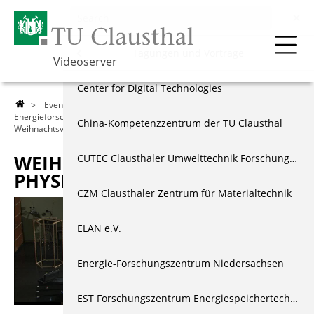
Events & Vorträge
Menu
Tagungen und Vorträge
Videoserver
Über die TU
250 Jahr Feier der TU Clausthal
Center for Digital Technologies
>
Events & Vorträge
>
Tagungen und Vorträge
>
Institut für
Energieforschung und Physikalische Technologien
>
Lehre
Tagungen und Vorträge
China-Kompetenzzentrum der TU Clausthal
Weihnachtsvorlesung der Physiker 2017
Forschung
Akademische Feierstunden
CUTEC Clausthaler Umwelttechnik Forschungszentrum
WEIHNACHTSVORLESUNG DER
PHYSIKER 2017
Events & Vorträge
Festakte & Jubiläen
CZM Clausthaler Zentrum für Materialtechnik
Berichte & Dokus
Amtsübergaben
ELAN e.V.
Index
Wissenschaft, Technik & Ethik
Energie-Forschungszentrum Niedersachsen
EST Forschungszentrum Energiespeichertechnologien