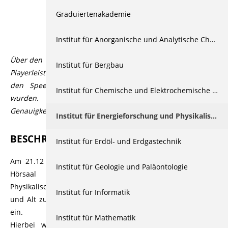
Graduiertenakademie
Beschreibung
Institut für Anorganische und Analytische Chemie
Über den Videoplayer lassen sich über den CC Button in der
Institut für Bergbau
Playerleiste Untertitel aktivieren, die automatisiert durch
den Speech-to-Text Dienst Open AI Whisper generiert
Institut für Chemische und Elektrochemische Verfahrenstechnik
wurden. Der Dienst bietet üblicherweise eine hohe
Genauigkeit bzw. Korrektheit, die aber variieren kann.
Institut für Energieforschung und Physikalische Technologien
BESCHREIBUNG
Institut für Erdöl- und Erdgastechnik
Am 21.12 knallte und blitzte es wieder im großen Physik
Institut für Geologie und Paläontologie
Hörsaal des Instituts für Energieforschung und
Physikalische Technologien, denn die Physiker luden Jung
Institut für Informatik
und Alt zur alljährlichen öffentlichen Weihnachtsvorlesung
ein.
Institut für Mathematik
Hierbei wurde den zahlreichen Zuschauern bei vielen