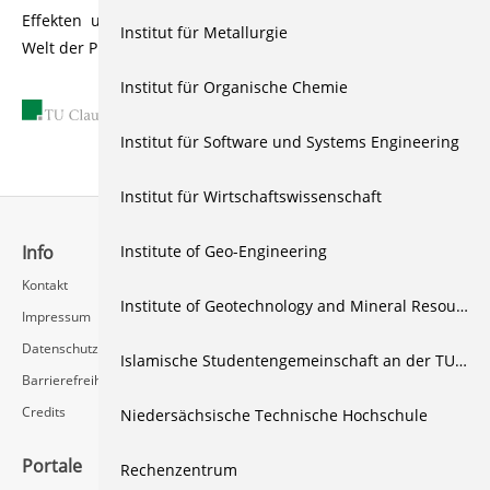
Effekten und interaktiven Experimenten die faszinierende
Institut für Metallurgie
Welt der Physik präsentiert.
Institut für Organische Chemie
21.12.2017
Institut für Software und Systems Engineering
Institut für Wirtschaftswissenschaft
Institute of Geo-Engineering
Info
Schnellzugriff
Kontakt
Rechenzentrum / Multimedia
Institute of Geotechnology and Mineral Resources
Impressum
Videoserver FAQ
Datenschutz
Islamische Studentengemeinschaft an der TU Clausthal
Barrierefreiheit
Credits
Niedersächsische Technische Hochschule
Portale
Social Media
Rechenzentrum