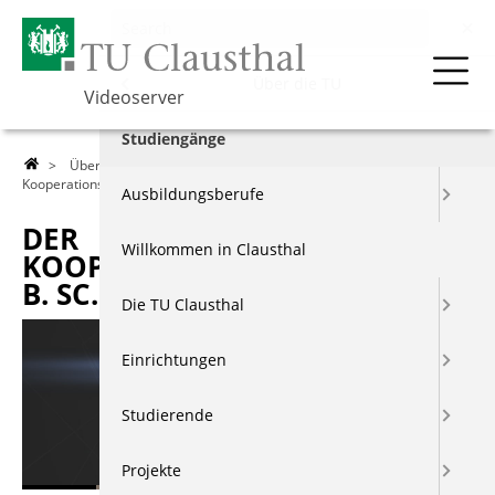
Menu
Über die TU
Videoserver
Über die TU
Studiengänge
>
Über die TU
>
Studiengänge
> Der
Kooperationsstudiengang B. Sc. Elektrotechnik
Lehre
Ausbildungsberufe
DER
Forschung
Willkommen in Clausthal
KOOPERATIONSSTUDIENGANG
B. SC. ELEKTROTECHNIK
Events & Vorträge
Die TU Clausthal
Berichte & Dokus
Einrichtungen
Index
Studierende
Projekte