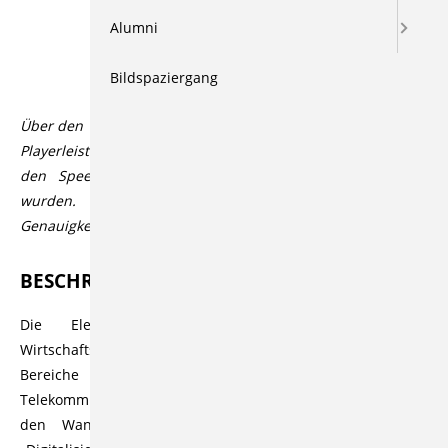
Alumni
Beschreibung
Bildspaziergang
Über den Videoplayer lassen sich über den CC Button in der
Playerleiste Untertitel aktivieren, die automatisiert durch
den Speech-to-Text Dienst Open AI Whisper generiert
wurden. Der Dienst bietet üblicherweise eine hohe
Genauigkeit bzw. Korrektheit, die aber variieren kann.
BESCHREIBUNG
Die Elektrotechnik ist eine der wichtigsten
Wirtschaftsbranchen in Deutschland, welche die klassischen
Bereiche Energieversorgung, Automatisierungstechnik,
Telekommunikation und Schaltungstechnik abdeckt. Durch
den Wandel der Industrie unter den Schlagworten