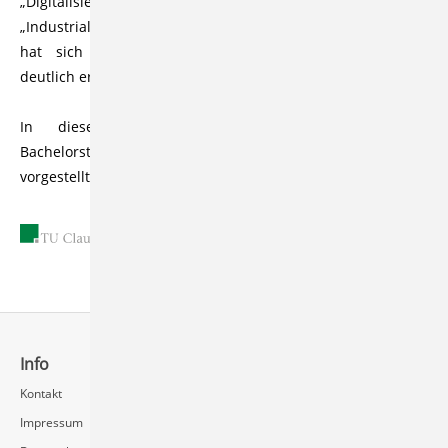
„Digitalisierung der Industrie“, „Industrie 4.0“ oder
„Industrial Internet of Things“ und durch die Energiewende
hat sich die Bedeutung der Elektrotechnik nochmals
deutlich erhöht.
In diesem Film wird der deutsch-chinesische
Bachelorstudiengang Elektrotechnik mit Doppelabschluss
vorgestellt.
08.06.2021
Info
Schnellzugriff
Kontakt
Rechenzentrum / Multimedia
Impressum
Videoserver FAQ