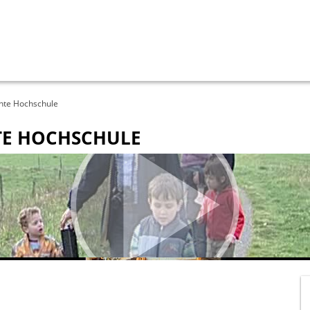
Über die TU
hte Hochschule
Lehre
TE HOCHSCHULE
Forschung
Events & Vortr
Berichte & Dok
Index