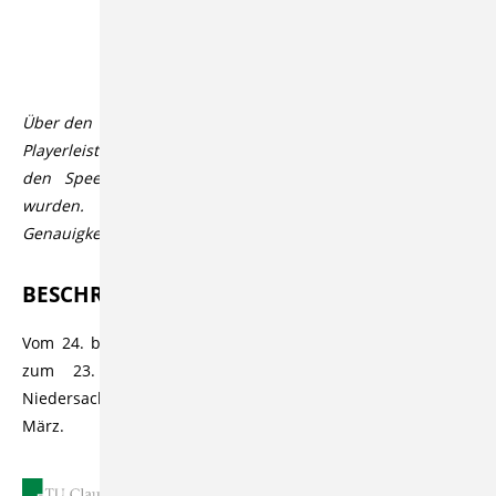
Table of Contents
Über den Videoplayer lassen sich über den CC Button in der
Playerleiste Untertitel aktivieren, die automatisiert durch
den Speech-to-Text Dienst Open AI Whisper generiert
wurden. Der Dienst bietet üblicherweise eine hohe
Genauigkeit bzw. Korrektheit, die aber variieren kann.
BESCHREIBUNG
Vom 24. bis zum 26. März 2003 fand an der TU Clausthal
zum 23. Mal "Jugend forscht - Landeswettbewerb
Niedersachsen" statt. Dies ist die Preisverleihung vom 26.
März.
26.03.2003