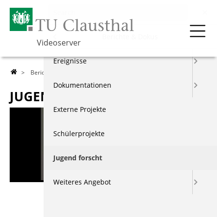
Menu
Berichte & Dokus
Videoserver
Über die TU
Ereignisse
>
Berichte & Dokus
>
Jugend forscht
> Jugend forscht 2003
Lehre
Dokumentationen
JUGEND FORSCHT 2003
Forschung
Externe Projekte
Events & Vorträge
Schülerprojekte
Berichte & Dokus
Jugend forscht
Index
Weiteres Angebot
Beschreibung