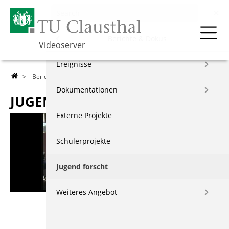
Menu
Berichte & Dokus
Videoserver
Über die TU
Ereignisse
>
Berichte & Dokus
>
Jugend forscht
> Jugend forscht 2000
Lehre
Dokumentationen
JUGEND FORSCHT 2000
Forschung
Externe Projekte
Events & Vorträge
Schülerprojekte
Berichte & Dokus
Jugend forscht
Index
Weiteres Angebot
Beschreibung