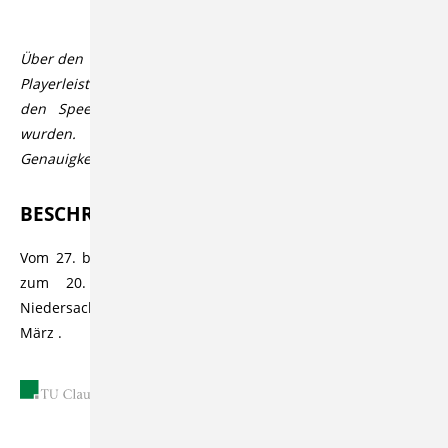
Über den Videoplayer lassen sich über den CC Button in der
Playerleiste Untertitel aktivieren, die automatisiert durch
den Speech-to-Text Dienst Open AI Whisper generiert
wurden. Der Dienst bietet üblicherweise eine hohe
Genauigkeit bzw. Korrektheit, die aber variieren kann.
BESCHREIBUNG
Vom 27. bis zum 29. März 2000 fand an der TU Clausthal
zum 20. Mal "Jugend forscht - Landeswettbewerb
Niedersachsen" statt. Dies ist die Preisverleihung vom 29.
März .
27.03.2000