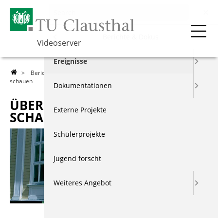
Menu
Berichte & Dokus
Videoserver
Über die TU
Ereignisse
>
Berichte & Dokus
>
Ereignisse
> Über den Tellerrand
schauen
Lehre
Dokumentationen
ÜBER DEN TELLERRAND
Forschung
Externe Projekte
SCHAUEN
Events & Vorträge
Schülerprojekte
Berichte & Dokus
Jugend forscht
Index
Weiteres Angebot