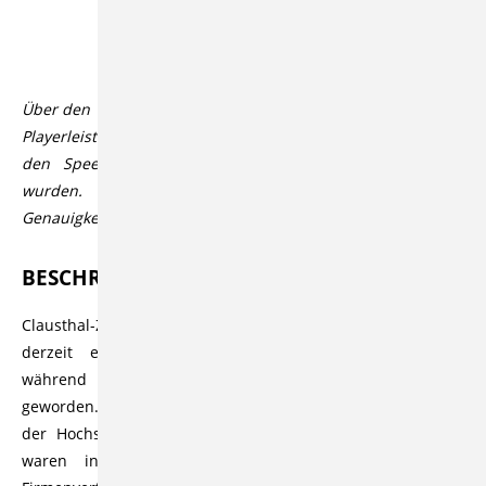
Beschreibung
Über den Videoplayer lassen sich über den CC Button in der
Playerleiste Untertitel aktivieren, die automatisiert durch
den Speech-to-Text Dienst Open AI Whisper generiert
wurden. Der Dienst bietet üblicherweise eine hohe
Genauigkeit bzw. Korrektheit, die aber variieren kann.
BESCHREIBUNG
Clausthal-Zellerfeld. Studierende der TU Clausthal haben
derzeit erstklassige berufliche Perspektiven. Dies ist
während der Karrieremesse “hochsprung” deutlich
geworden. Annähernd tausend Studierende und Mitarbeiter
der Hochschule, aber auch zahlreiche Gäste der Region
waren in die Aula gekommen, um Gespräche mit