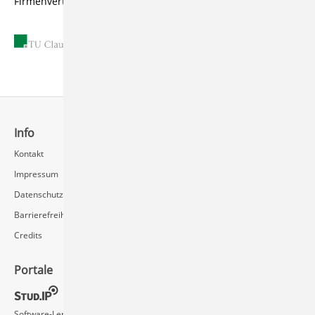
Firmenvertretern zu führen.
26.05.2011
Info
Schnellzugriff
Kontakt
Rechenzentrum / Multimedia
Impressum
Videoserver FAQ
Datenschutz
Barrierefreiheit
Credits
Portale
Social Media
Software-Lernvideos