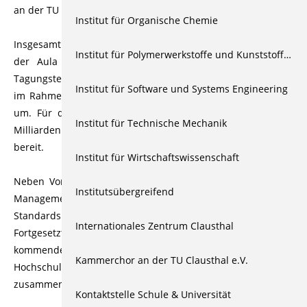
an der TU Clausthal stattfand.
Institut für Organische Chemie
Insgesamt 67 Vertreter aus 17 Hochschulen hatten sich in
Institut für Polymerwerkstoffe und Kunststofftechnik
der Aula der Oberharzer Universität eingefunden. Alle
Tagungsteilnehmer setzen an ihren Einrichtungen Projekte
Institut für Software und Systems Engineering
im Rahmen des deutschlandweiten „Qualitätspaktes Lehre”
um. Für dieses Programm stellt der Bund bis 2020 zwei
Institut für Technische Mechanik
Milliarden Euro zur Verbesserung der Studienbedingungen
bereit.
Institut für Wirtschaftswissenschaft
Neben Vorträgen und Fragen zur Umsetzung des Change-
Institutsübergreifend
Managements standen die Arbeit in Gruppen zu den
Standards guter Lehre für Niedersachsen im Vordergrund.
Internationales Zentrum Clausthal
Fortgesetzt werden die Diskussionen und Inspirationen im
kommenden September in Emden, wo die
Kammerchor an der TU Clausthal e.V.
Hochschulfachleute für die Lehre zum vierten Mal
zusammenkommen wollen.
Kontaktstelle Schule & Universität