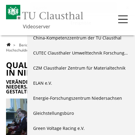
Berichte & Dokus
Menu
Ereignisse
Videoserver
Über die TU
Ereignisse
China-Kompetenzzentrum der TU Clausthal
>
Berichte & Dokus
>
Ereignisse
>
Zentrum für
Hochschuldidaktik
> Qualitätsoffensive Lehre in Niedersachsen
Lehre
Dokumentationen
CUTEC Clausthaler Umwelttechnik Forschungszentrum
QUALITÄTSOFFENSIVE LEHRE
Forschung
Externe Projekte
CZM Clausthaler Zentrum für Materialtechnik
IN NIEDERSACHSEN
VERÄNDERUNGEN IN DER LEHRE AN
Events & Vorträge
Schülerprojekte
ELAN e.V.
NIEDERSÄCHSISCHEN HOCHSCHULEN ERFOLGREICH
GESTALTEN
Berichte & Dokus
Jugend forscht
Energie-Forschungszentrum Niedersachsen
Index
Weiteres Angebot
Gleichstellungsbüro
Green Voltage Racing e.V.