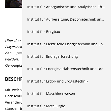
Institut für Anorganische und Analytische Chemie
Institut für Aufbereitung, Deponietechnik und Geomechanik
Beschreibung
Institut für Bergbau
Über den Videoplayer lassen sich über den CC Button in der
Institut für Elektrische Energietechnik und Energiesysteme
Playerleiste Untertitel aktivieren, die automatisiert durch
den Speech-to-Text Dienst Open AI Whisper generiert
Institut für Endlagerforschung
wurden. Der Dienst bietet üblicherweise eine hohe
Genauigkeit bzw. Korrektheit, die aber variieren kann.
Institut für Energieverfahrenstechnik und Brennstofftechnik
BESCHREIBUNG
Institut für Erdöl- und Erdgastechnik
Mit welchen Projekten kann die Lehre an Niedersachsens
Institut für Maschinenwesen
Hochschulen weiter verbessert werden? Und wie lassen sich
Veränderungsprozesse wirklich umsetzen? Diese Fragen
Institut für Metallurgie
standen im Fokus der Tagung, die am 25. und 26. Februar