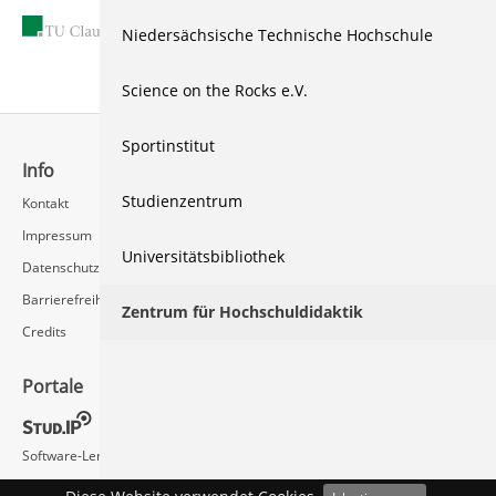
14.03.2013
Niedersächsische Technische Hochschule
Science on the Rocks e.V.
Sportinstitut
Info
Schnellzugriff
Studienzentrum
Kontakt
Rechenzentrum / Multimedia
Impressum
Videoserver FAQ
Universitätsbibliothek
Datenschutz
Barrierefreiheit
Zentrum für Hochschuldidaktik
Credits
Portale
Social Media
Software-Lernvideos