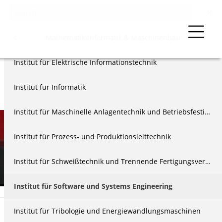
Forschung
Menu
Mathematik/Informatik & Maschinenbau
ialwissenschaften
Institut für Elektrische Informationstechnik
tschaftswissenschaften
Institut für Informatik
formatik & Maschinenbau
Institut für Maschinelle Anlagentechnik und Betriebsfestigkeit
äge
Institut für Prozess- und Produktionsleittechnik
us
Institut für Schweißtechnik und Trennende Fertigungsverfahren
Institut für Software und Systems Engineering
Institut für Tribologie und Energiewandlungsmaschinen
Kurzinformationen