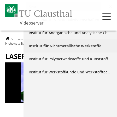
Forschung
Menu
Natur- & Materialwissenschaften
Videoserver
Über die TU
Natur- & Materialwissenschaften
Institut für Anorganische und Analytische Chemie
>
Forschung
>
Natur- & Materialwissenschaften
>
Institut für
Nichtmetallische Werkstoffe
> Laser-Sinter-Verfahren
Lehre
Energie- & Wirtschaftswissenschaften
Institut für Nichtmetallische Werkstoffe
LASER-SINTER-VERFAHREN
Forschung
Mathematik/Informatik & Maschinenbau
Institut für Polymerwerkstoffe und Kunststofftechnik
Events & Vorträge
Interdisziplinär
Institut für Werkstoffkunde und Werkstofftechnik
Berichte & Dokus
Allgemein
Index