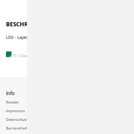
Beschreibung
BESCHREIBUNG
LSD - Layerwise Slurry Deposition
31.10.2001
Info
Schnellzugriff
Kontakt
Rechenzentrum / Multimedia
Impressum
Videoserver FAQ
Datenschutz
Barrierefreiheit