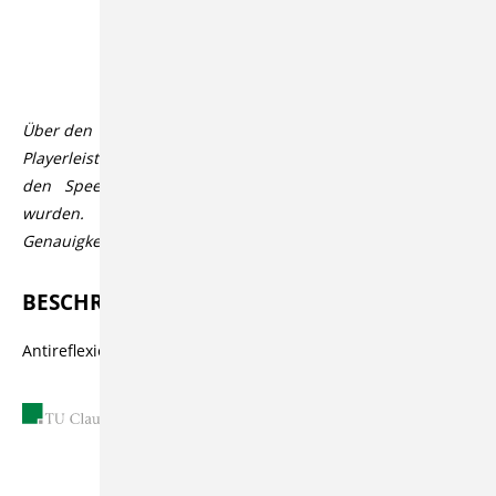
Beschreibung
Über den Videoplayer lassen sich über den CC Button in der
Playerleiste Untertitel aktivieren, die automatisiert durch
den Speech-to-Text Dienst Open AI Whisper generiert
wurden. Der Dienst bietet üblicherweise eine hohe
Genauigkeit bzw. Korrektheit, die aber variieren kann.
BESCHREIBUNG
Antireflexionsschichten für Solarverglasungen
03.04.2003