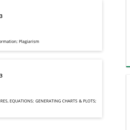
/3
ormation; Plagiarism
/3
URES, EQUATIONS; GENERATING CHARTS & PLOTS;