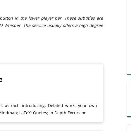
 button in the lower player bar. These subtitles are
I Whisper. The service usually offers a high degree
n 1/3
l; astract; introducing; Delated work; your own
 Mindmap; LaTeX; Quotes; In Depth Excursion