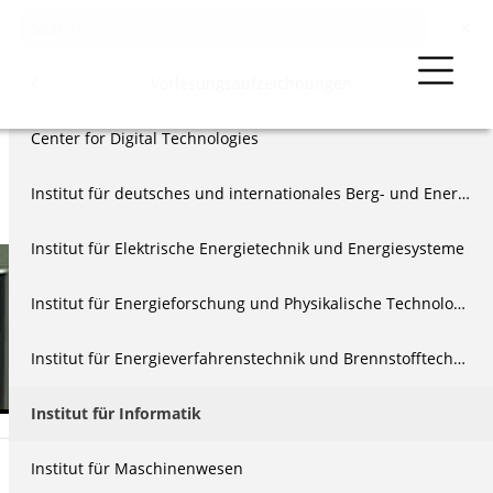
Menu
Lehre
Vorlesungsaufzeichnungen
zeichnungen
Center for Digital Technologies
Institut für deutsches und internationales Berg- und Energierecht
eichnungen Archiv
Institut für Elektrische Energietechnik und Energiesysteme
äge
Institut für Energieforschung und Physikalische Technologien
us
Institut für Energieverfahrenstechnik und Brennstofftechnik
Institut für Informatik
Institut für Maschinenwesen
Short information