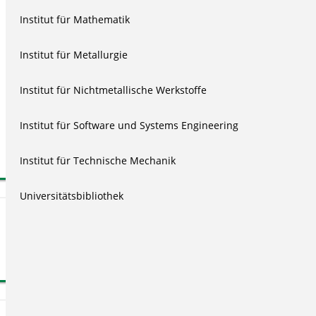
Institut für Mathematik
Semester:
WS 16/17
Lecture number:
W 1284
Institut für Metallurgie
English
Institut für Nichtmetallische Werkstoffe
04:23:34
28.Oct.2016
Institut für Software und Systems Engineering
5.017
All Rights Reserved
Institut für Technische Mechanik
Universitätsbibliothek
Contributors
Lecturer
Dr.-Ing. Andreas Reinhardt