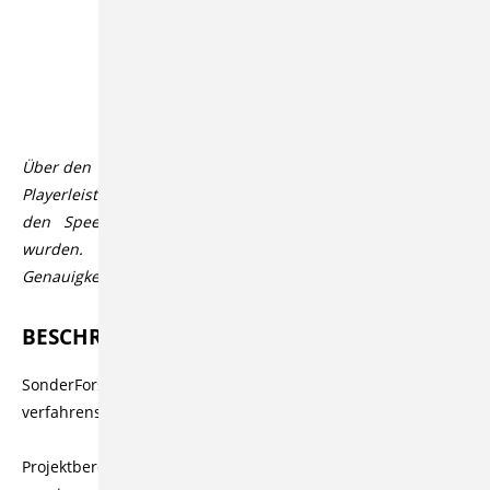
Beschreibung
Table of Contents
Über den Videoplayer lassen sich über den CC Button in der
Playerleiste Untertitel aktivieren, die automatisiert durch
den Speech-to-Text Dienst Open AI Whisper generiert
wurden. Der Dienst bietet üblicherweise eine hohe
Genauigkeit bzw. Korrektheit, die aber variieren kann.
BESCHREIBUNG
SonderForschungsBereich zur Konstruktion
verfahrenstechnischer Maschinen
Projektbereich A: Verfahrenstechnische Maschinen unter