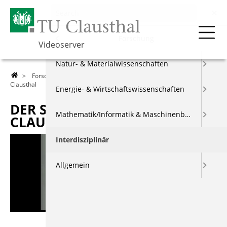
Menu
Forschung
Videoserver
Über die TU
Natur- & Materialwissenschaften
>
Forschung
>
Interdisziplinär
> Der SFB 180 an der TU
Clausthal
Lehre
Energie- & Wirtschaftswissenschaften
DER SFB 180 AN DER TU
Forschung
Mathematik/Informatik & Maschinenbau
CLAUSTHAL
Events & Vorträge
Interdisziplinär
Berichte & Dokus
Allgemein
Index