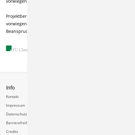
vorwiegend mechanischen Beanspruchungen
Projektbereich B: Verfahrenstechnische Maschinen unter
vorwiegend thermischen und chemischen
Beanspruchungen
23.08.2005
Info
Schnellzugriff
Kontakt
Rechenzentrum / Multimedia
Impressum
Videoserver FAQ
Datenschutz
Barrierefreiheit
Credits