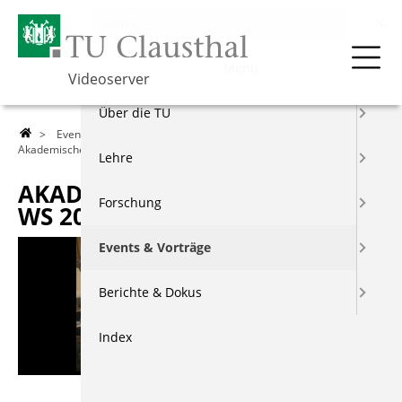
Menu
Videoserver
Über die TU
>
Events & Vorträge
>
Akademische Feierstunden
>
Akademische Feierstunde WS 2002/2003
Lehre
AKADEMISCHE FEIERSTUNDE
Forschung
WS 2002/2003
Events & Vorträge
Berichte & Dokus
Index