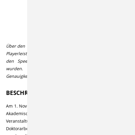
Beschreibung
Table of Contents
Über den Videoplayer lassen sich über den CC Button in der
Playerleiste Untertitel aktivieren, die automatisiert durch
den Speech-to-Text Dienst Open AI Whisper generiert
wurden. Der Dienst bietet üblicherweise eine hohe
Genauigkeit bzw. Korrektheit, die aber variieren kann.
BESCHREIBUNG
Am 1. November 2002 fand in der Aula der TU Clausthal die
Akademische Feierstunde statt. Im Rahmen dieser
Veranstaltung wurden Urkunden für Diplomarbeiten,
Doktorarbeiten und Habilitationen überreicht. Außerdem