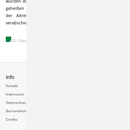
wurden die Erstsemester an der TU Clausthal willkommen
geheißen und Förderpreise verliehen. Des Weiteren wurde
der Altrektor Professor Dr. rer.nat. Jürgen Fuhrmann
verabschiedet und geehrt.
01.11.2002
Info
Schnellzugriff
Kontakt
Rechenzentrum / Multimedia
Impressum
Videoserver FAQ
Datenschutz
Barrierefreiheit
Credits